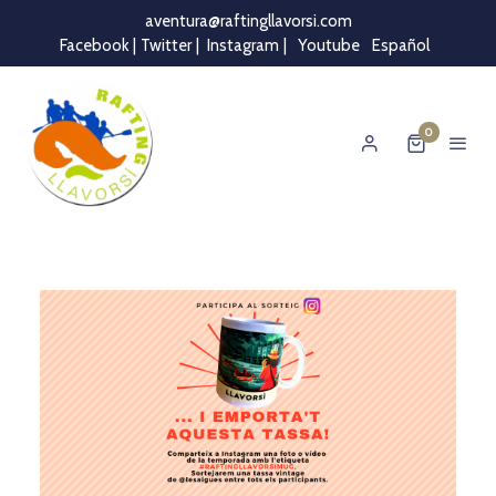
aventura@raftingllavorsi.com
Facebook |
Twitter
|
Instagram
|
Youtube
Español
0