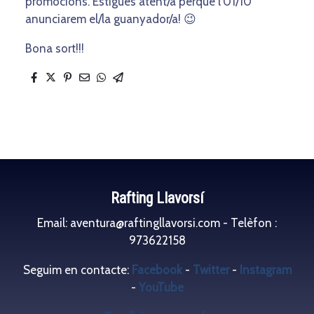
promocions. Estigues atent/a perquè l’01/10
anunciarem el/la guanyador/a! 😉
Bona sort!!!
Rafting Llavorsí
Email: aventura@raftingllavorsi.com - Telèfon :
973622158
Seguim en contacte:
Facebook
-
Twitter
-
Instagram
-
YouTube