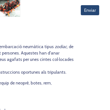
Enviar
a embarcació neumàtica tipus
zodiac
, de
it persones. Aquestes han d'anar
eus agafats per unes cintes col·locades
struccions oportunes als tripulants.
 equip de neoprè, botes, rem,