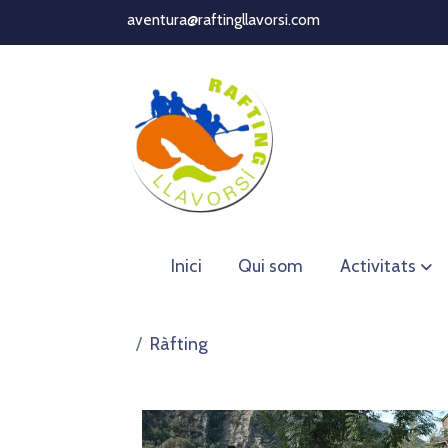
aventura@raftingllavorsi.com
Inici
Qui som
Activitats
Ràfting