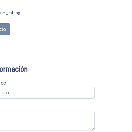
res_rafting
cio
nformación
ico