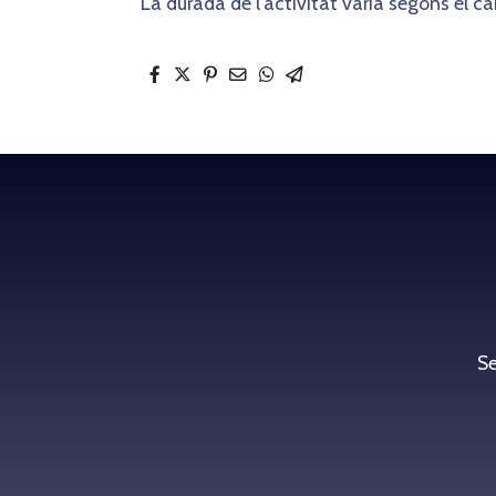
La durada de l'activitat varia segons el ca
Se