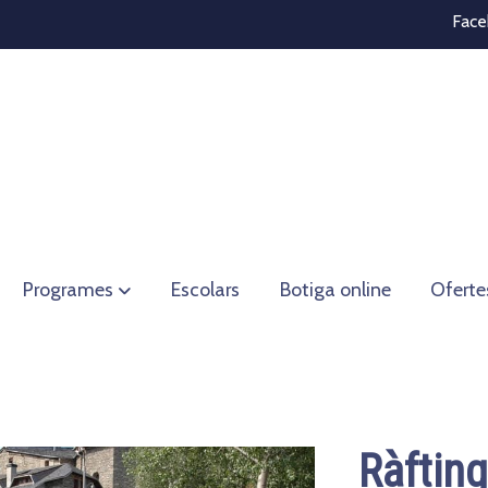
Face
Programes
Escolars
Botiga online
Oferte
Ràftin