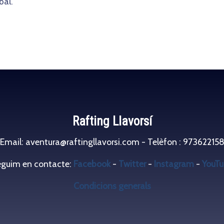
bal.
Rafting Llavorsí
Email: aventura@raftingllavorsi.com - Telèfon : 97362215
guim en contacte:
Facebook
-
Twitter
-
Instagram
-
YouTu
Condicions generals