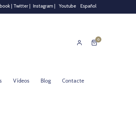
book |
Twitter
|
Instagram
|
Youtube
Español
0
s
Vídeos
Blog
Contacte
g