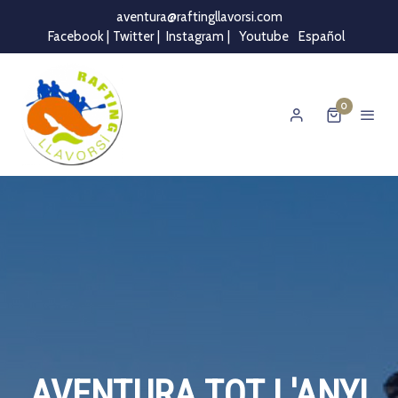
aventura@raftingllavorsi.com
Facebook |
Twitter
|
Instagram
|
Youtube
Español
0
AVENTURA TOT L'ANY!