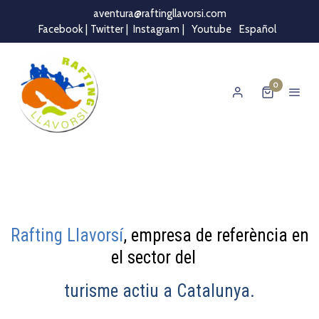
aventura@raftingllavorsi.com
Facebook |
Twitter
|
Instagram
|
Youtube
Español
0
Rafting Llavorsí
, empresa de referència en
el sector del
turisme actiu a Catalunya.