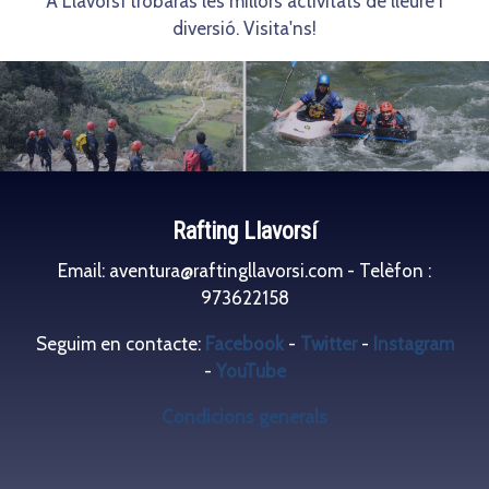
A Llavorsí trobaràs les millors activitats de lleure i
diversió. Visita'ns!
Rafting Llavorsí
Email: aventura@raftingllavorsi.com - Telèfon :
973622158
Seguim en contacte:
Facebook
-
Twitter
-
Instagram
-
YouTube
Condicions generals